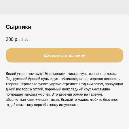
Сырники
280
р.
/
1 pc
Добавить в корзину
Долой утреннюю скуку! Эти сырники - чистая чувственная наглость.
Под румяной броней пульсирует обжигающая фермерская нежность
творога. Терпкая голубика упрямо стреляет ягодным соком, пробуждая
дикий восторг, а густой, порочный шоколадный соус бесстыдно
поглощает каждый кусочек. Это дерзкий роман на тарелке,
абсолютная капитуляция чувств. Вкушайте жадно, любите безумно,
отдайтесь этому первобытному искушению!